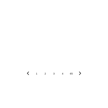
alta con el 
siguiente enlace
abono de hasta 75€
1
2
3
4
65