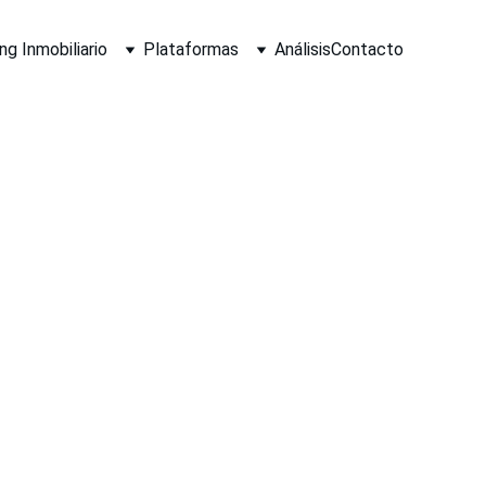
g Inmobiliario
Plataformas
Análisis
Contacto
ANÁLISIS PROYECTO