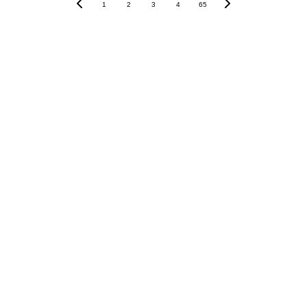
1
2
3
4
65
Política de Privacidad
Política de Cookies
Aviso Legal