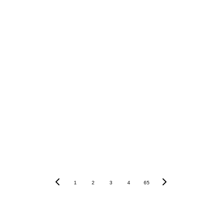
alta con el 
siguiente enlace
abono de hasta 75€
1
2
3
4
65